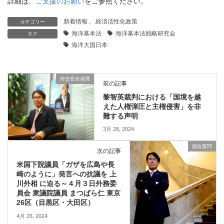
詳細は、
ご支援のお願い
をご参照ください。
新着情報
、
経済活性化政策
カテゴリー
海洋基本法
海洋基本法戦略研究会
タグ
海洋大国日本
外交安全保障
前の記事
黎智英裁判における「国境を越
えた人権弾圧と主権侵害」を非
難する声明
3月 28, 2024
国会質問
次の記事
米国下院議員「ガザを広島や長
崎のように」発言への抗議を 上
川外相 に迫る～４月３日外務委
員会 衆議院議員 まつばら仁 東京
26区（目黒区・大田区）
4月 26, 2024