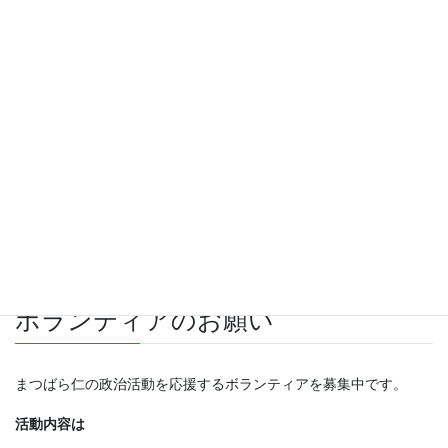
じん）化に向けて海洋開発に力を入れている。日本
最東端の南鳥島（東京都小笠原村）沖の海底ではレ
アアース（希土類）を含む泥が大量に確認されてお
り、試掘準備が進んでいる。
産経新聞 2024.3.6
まつばら仁 を応援してください！
ボランティアのお願い
まつばら仁の政治活動を応援するボランティアを募集中です。
活動内容は