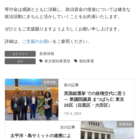
寄付金は感謝とともに頂戴し、政治資金の使途については健全な
政治活動にきちんと活かしていくことをお約束いたします。
ぜひともご支援賜りますようよろしくお願い申し上げます。
詳細は、
ご支援のお願い
をご参照ください。
新着情報
カテゴリー
東京都知事選挙
都知事選
タグ
新着情報
前の記事
英国総選挙 での政権交代に思う
～ 衆議院議員 まつばら仁 東京
26区（目黒区・大田区）
7月 6, 2024
新着情報
次の記事
太平洋・島サミットの連携によ