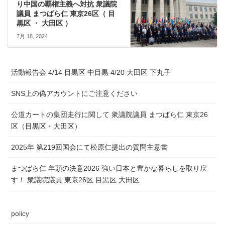
り中国の覇権主義へ対抗 衆議院
議員 まつばら仁 東京26区（ 目
黒区 ・ 大田区 ）
7月 18, 2024
活動報告会 4/14 目黒区 中目黒 4/20 大田区 下丸子
SNS上の偽アカウントにご注意ください
公道カートの集団走行に関して 衆議院議員 まつばら仁 東京26
区（目黒区・大田区）
2025年 第219回国会にて松原仁提出の質問主意書
まつばら仁 年頭の決意2026 強い日本と豊かな暮らしを取り戻
す！ 衆議院議員 東京26区 目黒区 大田区
policy