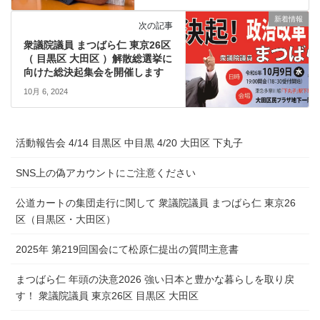
新着情報
次の記事
衆議院議員 まつばら仁 東京26区
（ 目黒区 大田区 ）解散総選挙に
向けた総決起集会を開催します
10月 6, 2024
活動報告会 4/14 目黒区 中目黒 4/20 大田区 下丸子
SNS上の偽アカウントにご注意ください
公道カートの集団走行に関して 衆議院議員 まつばら仁 東京26
区（目黒区・大田区）
2025年 第219回国会にて松原仁提出の質問主意書
まつばら仁 年頭の決意2026 強い日本と豊かな暮らしを取り戻
す！ 衆議院議員 東京26区 目黒区 大田区