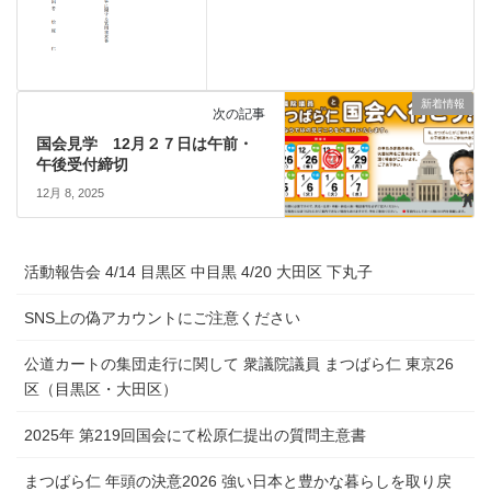
新着情報
次の記事
国会見学 12月２７日は午前・
午後受付締切
12月 8, 2025
活動報告会 4/14 目黒区 中目黒 4/20 大田区 下丸子
SNS上の偽アカウントにご注意ください
公道カートの集団走行に関して 衆議院議員 まつばら仁 東京26
区（目黒区・大田区）
2025年 第219回国会にて松原仁提出の質問主意書
まつばら仁 年頭の決意2026 強い日本と豊かな暮らしを取り戻