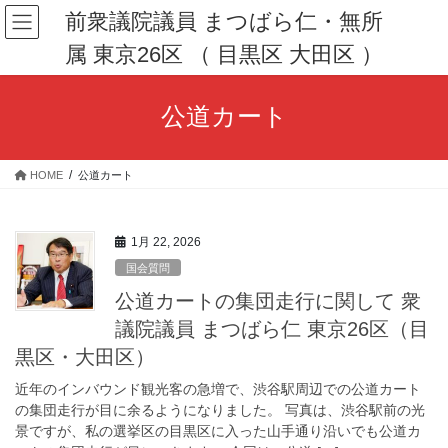
コ
ナ
前衆議院議員 まつばら仁・無所
ン
ビ
属 東京26区 （ 目黒区 大田区 ）
テ
ゲ
ン
ー
ツ
シ
公道カート
へ
ョ
ス
ン
キ
に
HOME
公道カート
ッ
移
プ
動
1月 22, 2026
国会質問
公道カートの集団走行に関して 衆
議院議員 まつばら仁 東京26区（目
黒区・大田区）
近年のインバウンド観光客の急増で、渋谷駅周辺での公道カート
の集団走行が目に余るようになりました。 写真は、渋谷駅前の光
景ですが、私の選挙区の目黒区に入った山手通り沿いでも公道カ