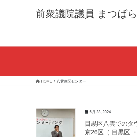
コ
ナ
ン
ビ
前衆議院議員 まつばら仁
テ
ゲ
ン
ー
ツ
シ
へ
ョ
ス
ン
キ
に
ッ
移
プ
動
HOME
八雲住区センター
6月 28, 2024
目黒区八雲でのタウ
京26区（ 目黒区 