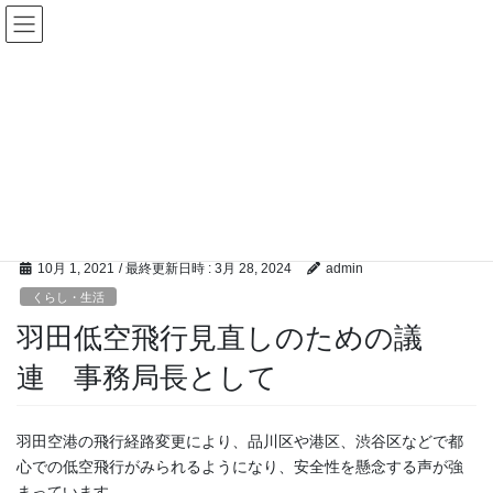
コ
ナ
前衆議院議員 まつばら仁・無所
ン
ビ
属 東京26区 （ 目黒区 大田区 ）
テ
ゲ
ン
ー
ツ
シ
くらし・生活
へ
ョ
ス
ン
キ
に
HOME
policy
くらし・生活
ッ
移
羽田低空飛行見直しのための議連 事務局長として
プ
動
10月 1, 2021
/ 最終更新日時 :
3月 28, 2024
admin
くらし・生活
羽田低空飛行見直しのための議
連 事務局長として
羽田空港の飛行経路変更により、品川区や港区、渋谷区などで都
心での低空飛行がみられるようになり、安全性を懸念する声が強
まっています。